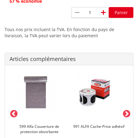
57 % économie
remove
add
Panier
Tous nos prix incluent la TVA. En fonction du pays de
livraison, la TVA peut varier lors du paiement
Articles complémentaires
599 Alfa Couverture de
991 ALFA Cache-Prise adhésif
er
protection absorbante