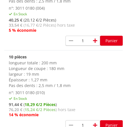
Pas des dents : 2,5 mm / 1,8 mm
n°: 3011 0180 (004)
En Stock
40,25 €
(20,12 €/2 Pièces)
33,54 €
(16,77 €/2 Pièces) hors taxe
5 % économie
remove
add
Panier
10 pièces
longueur totale : 200 mm
Longueur de coupe : 180 mm
largeur : 19 mm
Épaisseur : 1,27 mm
Pas des dents : 2,5 mm / 1,8 mm
n°: 3011 0180 (010)
En Stock
91,44 €
(
18,29 €/2 Pièces
)
76,20 €
(
15,24 €/2 Pièces
) hors taxe
14 % économie
remove
add
Panier