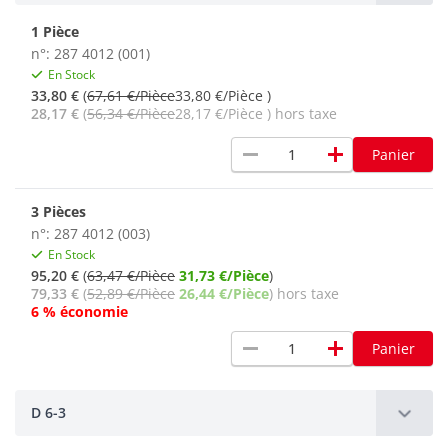
1 Pièce
n°: 287 4012 (001)
En Stock
33,80 €
(
67,61 €/Pièce
33,80 €/Pièce )
28,17 €
(
56,34 €/Pièce
28,17 €/Pièce ) hors taxe
remove
add
Panier
3 Pièces
n°: 287 4012 (003)
En Stock
95,20 €
(
63,47 €/Pièce
31,73 €/Pièce
)
79,33 €
(
52,89 €/Pièce
26,44 €/Pièce
) hors taxe
6 % économie
remove
add
Panier
D 6-3