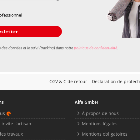
CGV & C de retour
Déclaration de protec
ns
Alfa GmbH
nus
À propos de nous
 invite l'artisan
Mentions légales
des travaux
Mentions obligatoires