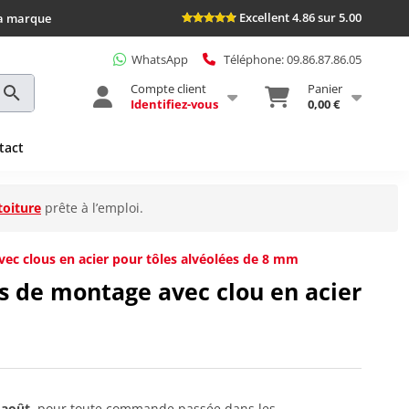
Excellent 4.86 sur 5.00
la marque
WhatsApp
Téléphone: 09.86.87.86.05
Compte client
Panier
Identifiez-vous
0,00 €
tact
toiture
prête à l’emploi.
ec clous en acier pour tôles alvéolées de 8 mm
 de montage avec clou en acier
 août
, pour toute commande passée dans les