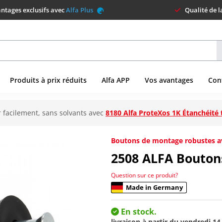
ntages exclusifs avec
Alfa Plus
Qualité de 
Produits à prix réduits
Alfa APP
Vos avantages
Con
 facilement, sans solvants avec
8180 Alfa ProteXos 1K Étanchéité 
Boutons de montage robustes av
2508
ALFA Boutons
Question sur ce produit?
Made in Germany
En stock.
livraison à partir du
vendredi 14