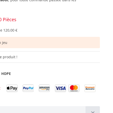
0 Pièces
de
120,00 €
 jeu
e produit !
n HDPE
t