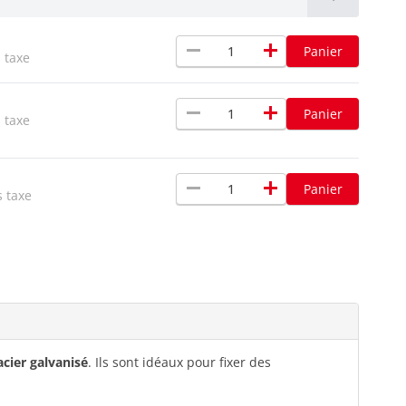
remove
add
Panier
 taxe
remove
add
Panier
 taxe
remove
add
Panier
s taxe
acier galvanisé
. Ils sont idéaux pour fixer des