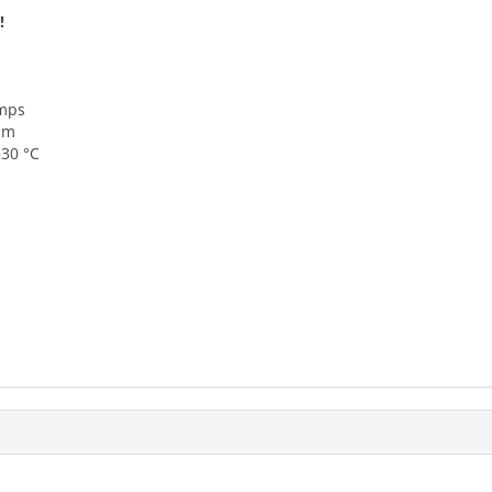
!
emps
 mm
+30 °C