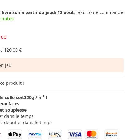
t
livraison à partir du
jeudi 13 août
, pour toute commande
minutes
.
èce
de
120,00 €
n jeu
ce produit !
 colle soit
320g / m² !
eux faces
 et souplesse
et dans le temps
le début et dans le temps
t