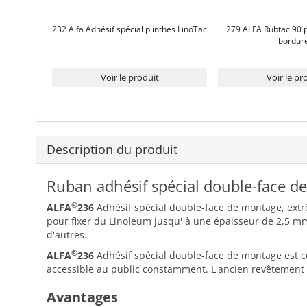
232 Alfa Adhésif spécial plinthes LinoTac
279 ALFA Rubtac 90 p
bordur
Voir le produit
Voir le pr
Description du produit
Ruban adhésif spécial double-face de
®
ALFA
236
Adhésif spécial double-face de montage, extrê
pour fixer du Linoleum jusqu' à une épaisseur de 2,5 mm
d'autres.
®
ALFA
236
Adhésif spécial double-face de montage est co
accessible au public constamment. L'ancien revêtement p
Avantages