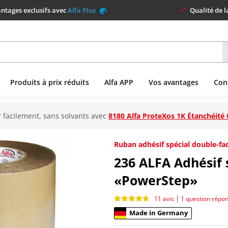
ntages exclusifs avec
Alfa Plus
Qualité de 
Produits à prix réduits
Alfa APP
Vos avantages
Con
 facilement, sans solvants avec
8180 Alfa ProteXos 1K Étanchéité 
Ruban adhésif spécial double-fa
236
ALFA Adhésif 
«PowerStep»
|
11 avis
1 question répo
Made in Germany