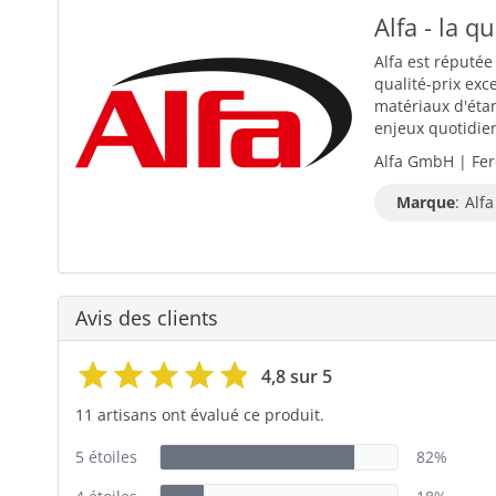
Alfa - la q
Alfa est réputée
qualité-prix exc
matériaux d'éta
enjeux quotidiens
Alfa GmbH | Fer
Marque
:
Alfa
Avis des clients
4,8 sur 5
11 artisans ont évalué ce produit.
5 étoiles
82%