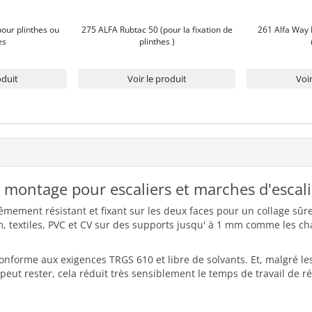
our plinthes ou
275 ALFA Rubtac 50 (pour la fixation de
261 Alfa Way 
es
plinthes )
oduit
Voir le produit
Voir
 montage pour escaliers et marches d'escali
mement résistant et fixant sur les deux faces pour un collage sûre 
, textiles, PVC et CV sur des supports jusqu' à 1 mm comme les cha
nforme aux exigences TRGS 610 et libre de solvants. Et, malgré les 
eut rester, cela réduit très sensiblement le temps de travail de r