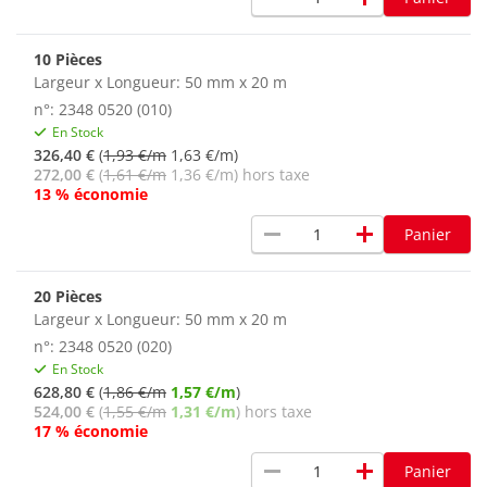
10 Pièces
Largeur x Longueur: 50 mm x 20 m
n°: 2348 0520 (010)
En Stock
326,40 €
(
1,93 €/m
1,63 €/m)
272,00 €
(
1,61 €/m
1,36 €/m) hors taxe
13 % économie
remove
add
Panier
20 Pièces
Largeur x Longueur: 50 mm x 20 m
n°: 2348 0520 (020)
En Stock
628,80 €
(
1,86 €/m
1,57 €/m
)
524,00 €
(
1,55 €/m
1,31 €/m
) hors taxe
17 % économie
remove
add
Panier