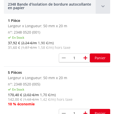
2348 Bande d'isolation de bordure autocollante
en papier
1 Pièce
Largeur x Longueur: 50 mm x 20 m
n°: 2348 0520 (001)
En Stock
37,92 €
(
2,24 €/m
1,90 €/m)
31,60 €
(
1,87 €/m
1,58 €/m) hors taxe
remove
add
Panier
5 Pièces
Largeur x Longueur: 50 mm x 20 m
n°: 2348 0520 (005)
En Stock
170,40 €
(
2,02 €/m
1,70 €/m)
142,00 €
(
1,68 €/m
1,42 €/m) hors taxe
10 % économie
remove
add
Panier