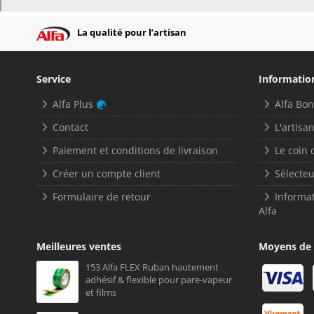
La qualité pour l’artisan
Service
Informatio
Alfa Plus
Alfa Bo
Contact
L'artisan
Paiement et conditions de livraison
Le coin 
Créer un compte client
Sélecteu
Formulaire de retour
Informat
Alfa
Meilleures ventes
Moyens de
153 Alfa FLEX Ruban hautement
adhésif & flexible pour pare-vapeur
et films