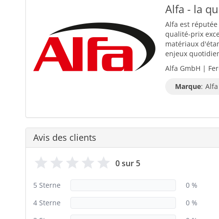
Alfa - la q
Alfa est réputée
qualité-prix exc
matériaux d'éta
enjeux quotidiens
Alfa GmbH | Fer
Marque
:
Alfa
Avis des clients
0 sur 5
5 Sterne
0 %
4 Sterne
0 %