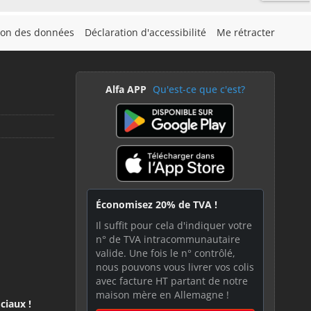
tion des données
Déclaration d'accessibilité
Me rétracter
Alfa APP
Qu'est-ce que c'est?
Économisez 20% de TVA !
Il suffit pour cela d'indiquer votre
n° de TVA intracommunautaire
valide. Une fois le n° contrôlé,
nous pouvons vous livrer vos colis
avec facture HT partant de notre
maison mère en Allemagne !
ciaux !