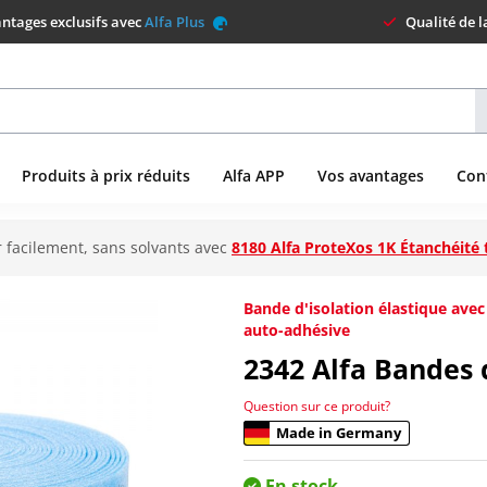
ntages exclusifs avec
Alfa Plus
Qualité de 
Produits à prix réduits
Alfa APP
Vos avantages
Con
 facilement, sans solvants avec
8180 Alfa ProteXos 1K Étanchéité 
Bande d'isolation élastique ave
auto-adhésive
2342
Alfa Bandes 
Question sur ce produit?
Made in Germany
En stock.