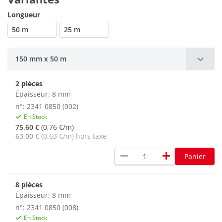
Longueur
50 m
25 m
150 mm x 50 m
2 pièces
Épaisseur: 8 mm
n°: 2341 0850 (002)
En Stock
75,60 €
(0,76 €/m)
63,00 €
(0,63 €/m) hors taxe
remove
add
Panier
8 pièces
Épaisseur: 8 mm
n°: 2341 0850 (008)
En Stock