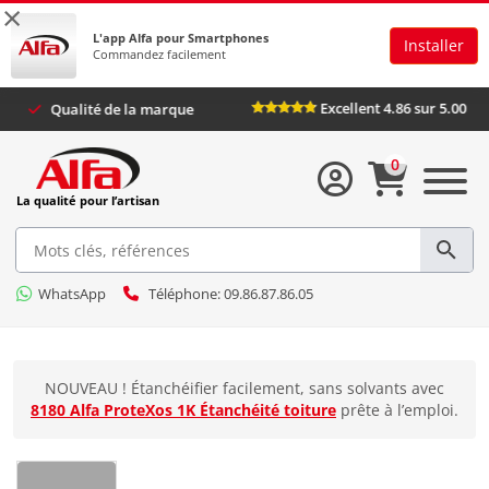
×
L'app Alfa pour Smartphones
Installer
Commandez facilement
Excellent 4.86 s
us
Qualité de la marque
0
La qualité pour l’artisan
WhatsApp
Téléphone: 09.86.87.86.05
NOUVEAU ! Étanchéifier facilement, sans solvants avec
8180 Alfa ProteXos 1K Étanchéité toiture
prête à l’emploi.