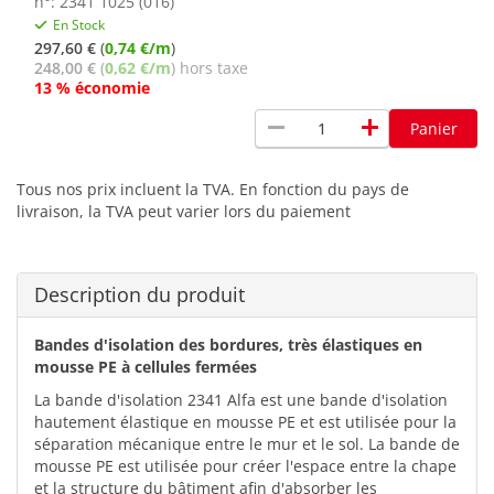
n°: 2341 1025 (016)
En Stock
297,60 €
(
0,74 €/m
)
248,00 €
(
0,62 €/m
) hors taxe
13 % économie
remove
add
Panier
Tous nos prix incluent la TVA. En fonction du pays de
livraison, la TVA peut varier lors du paiement
Description du produit
Bandes d'isolation des bordures, très élastiques en
mousse PE à cellules fermées
La bande d'isolation 2341 Alfa est une bande d'isolation
hautement élastique en mousse PE et est utilisée pour la
séparation mécanique entre le mur et le sol. La bande de
mousse PE est utilisée pour créer l'espace entre la chape
et la structure du bâtiment afin d'absorber les