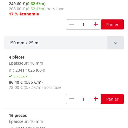
249,60 €
(
0,62 €/m
)
208,00 €
(
0,52 €/m
) hors taxe
17 % économie
remove
add
Panier
150 mm x 25 m
4 pièces
Épaisseur: 10 mm
n°: 2341 1025 (004)
En Stock
86,40 €
(0,86 €/m)
72,00 €
(0,72 €/m) hors taxe
remove
add
Panier
16 pièces
Épaisseur: 10 mm