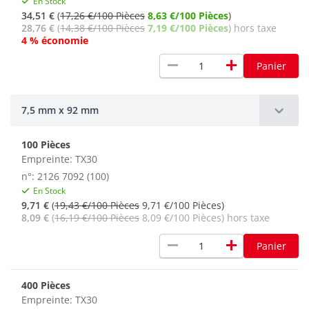
En Stock
34,51 €
(
17,26 €/100 Pièces
8,63 €/100 Pièces
)
28,76 €
(
14,38 €/100 Pièces
7,19 €/100 Pièces
) hors taxe
4 % économie
remove
add
Panier
7,5 mm x 92 mm
100 Pièces
Empreinte: TX30
n°: 2126 7092 (100)
En Stock
9,71 €
(
19,43 €/100 Pièces
9,71 €/100 Pièces)
8,09 €
(
16,19 €/100 Pièces
8,09 €/100 Pièces) hors taxe
remove
add
Panier
400 Pièces
Empreinte: TX30