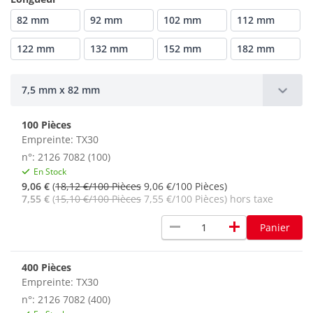
82 mm
92 mm
102 mm
112 mm
122 mm
132 mm
152 mm
182 mm
7,5 mm x 82 mm
100 Pièces
Empreinte: TX30
n°: 2126 7082 (100)
En Stock
9,06 €
(
18,12 €/100 Pièces
9,06 €/100 Pièces)
7,55 €
(
15,10 €/100 Pièces
7,55 €/100 Pièces) hors taxe
remove
add
Panier
400 Pièces
Empreinte: TX30
n°: 2126 7082 (400)