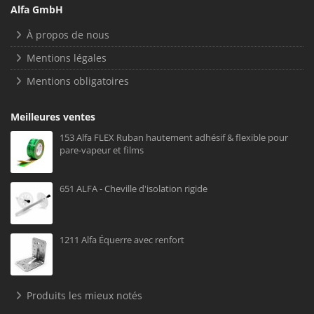
Alfa GmbH
À propos de nous
Mentions légales
Mentions obligatoires
Meilleures ventes
153 Alfa FLEX Ruban hautement adhésif & flexible pour
pare-vapeur et films
651 ALFA - Cheville d'isolation rigide
1211 Alfa Équerre avec renfort
Produits les mieux notés