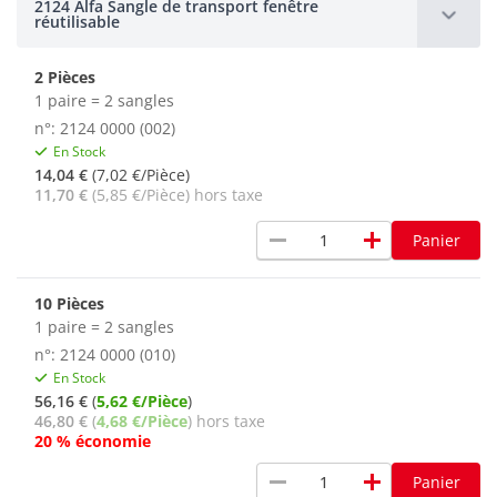
2124 Alfa Sangle de transport fenêtre
réutilisable
2 Pièces
1 paire = 2 sangles
n°: 2124 0000 (002)
En Stock
14,04 €
(7,02 €/Pièce)
11,70 €
(5,85 €/Pièce) hors taxe
remove
add
Panier
10 Pièces
1 paire = 2 sangles
n°: 2124 0000 (010)
En Stock
56,16 €
(
5,62 €/Pièce
)
46,80 €
(
4,68 €/Pièce
) hors taxe
20 % économie
remove
add
Panier