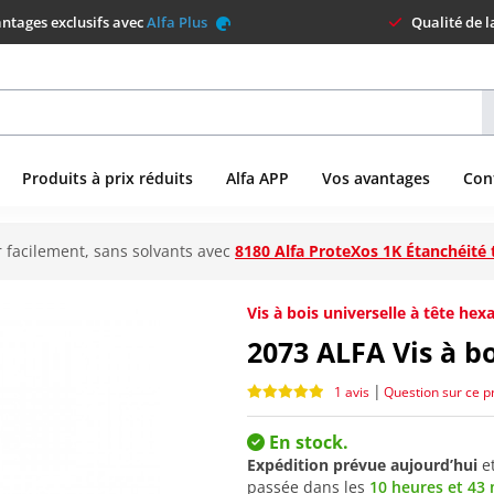
ntages exclusifs avec
Alfa Plus
Qualité de 
Produits à prix réduits
Alfa APP
Vos avantages
Con
 facilement, sans solvants avec
8180 Alfa ProteXos 1K Étanchéité 
Vis à bois universelle à tête he
2073
ALFA Vis à b
|
1 avis
Question sur ce p
En stock.
Expédition prévue aujourd’hui
e
passée dans les
10 heures et 43