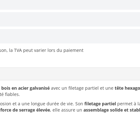
ison, la TVA peut varier lors du paiement
à bois en acier galvanisé
avec un filetage partiel et une
tête hexag
é fiables.
orrosion et a une longue durée de vie. Son
filetage partiel
permet à la
a
force de serrage élevée
, elle assure un
assemblage solide et stab