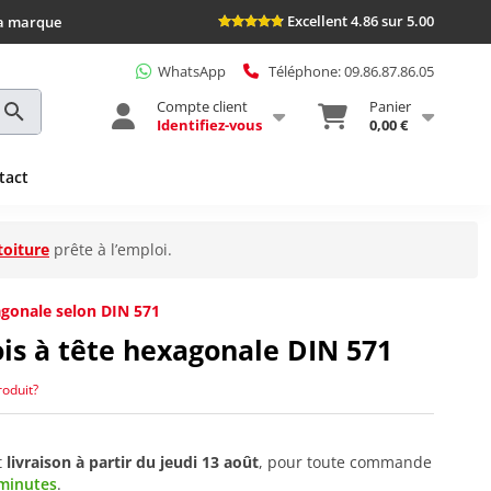
Excellent 4.86 sur 5.00
la marque
WhatsApp
Téléphone: 09.86.87.86.05
Compte client
Panier
Identifiez-vous
0,00 €
tact
toiture
prête à l’emploi.
xagonale selon DIN 571
ois à tête hexagonale DIN 571
roduit?
t
livraison à partir du
jeudi 13 août
, pour toute commande
 minutes
.