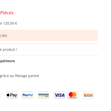
 Pièces
de
120,00 €
 jeu
e produit !
upérieure
1
râce au filetage partiel
t