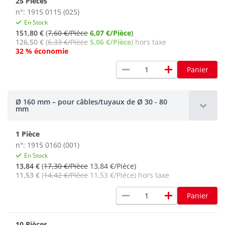
25 Pièces
n°: 1915 0115 (025)
En Stock
151,80 €
(
7,60 €/Pièce
6,07 €/Pièce
)
126,50 €
(
6,33 €/Pièce
5,06 €/Pièce
) hors taxe
32 % économie
remove
add
Panier
Ø 160 mm – pour câbles/tuyaux de Ø 30 - 80
mm
1 Pièce
n°: 1915 0160 (001)
En Stock
13,84 €
(
17,30 €/Pièce
13,84 €/Pièce)
11,53 €
(
14,42 €/Pièce
11,53 €/Pièce) hors taxe
remove
add
Panier
10 Pièces