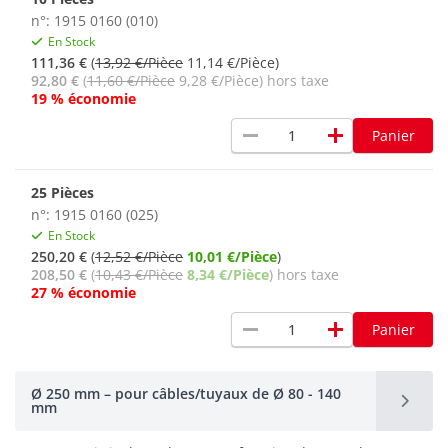
n°: 1915 0160 (010)
En Stock
111,36 €
(
13,92 €/Pièce
11,14 €/Pièce)
92,80 €
(
11,60 €/Pièce
9,28 €/Pièce) hors taxe
19 % économie
remove
add
Panier
25 Pièces
n°: 1915 0160 (025)
En Stock
250,20 €
(
12,52 €/Pièce
10,01 €/Pièce
)
208,50 €
(
10,43 €/Pièce
8,34 €/Pièce
) hors taxe
27 % économie
remove
add
Panier
Ø 250 mm – pour câbles/tuyaux de Ø 80 - 140
mm