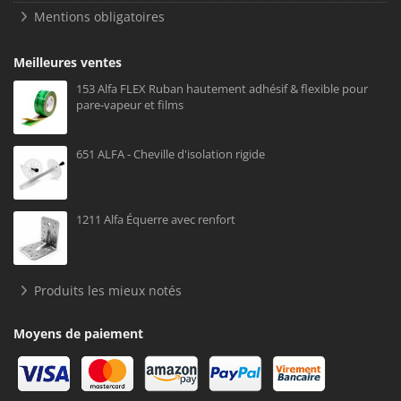
Mentions obligatoires
Meilleures ventes
153 Alfa FLEX Ruban hautement adhésif & flexible pour
pare-vapeur et films
651 ALFA - Cheville d'isolation rigide
1211 Alfa Équerre avec renfort
Produits les mieux notés
Moyens de paiement