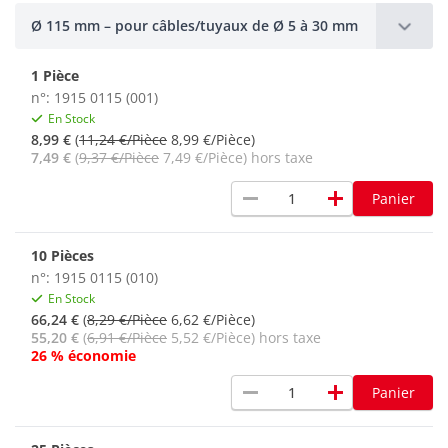
Ø 115 mm – pour câbles/tuyaux de Ø 5 à 30 mm
1 Pièce
n°: 1915 0115 (001)
En Stock
8,99 €
(
11,24 €/Pièce
8,99 €/Pièce)
7,49 €
(
9,37 €/Pièce
7,49 €/Pièce) hors taxe
remove
add
Panier
10 Pièces
n°: 1915 0115 (010)
En Stock
66,24 €
(
8,29 €/Pièce
6,62 €/Pièce)
55,20 €
(
6,91 €/Pièce
5,52 €/Pièce) hors taxe
26 % économie
remove
add
Panier