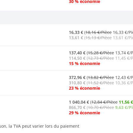
30 % économie
16,33 €
(
18,16 €/Pièce
16,33 €/Pi
13,61 €
(
15,13 €/Pièce
13,61 €/Pi
137,40 €
(
15,28 €/Pièce
13,74 €/P
114,50 €
(
12,73 €/Pièce
11,45 €/P
15 % économie
372,96 €
(
13,82 €/Pièce
12,43 €/P
310,80 €
(
11,52 €/Pièce
10,36 €/P
23 % économie
1 040,04 €
(
12,84 €/Pièce
11,56 
866,70 €
(
10,70 €/Pièce
9,63 €/P
29 % économie
ison, la TVA peut varier lors du paiement