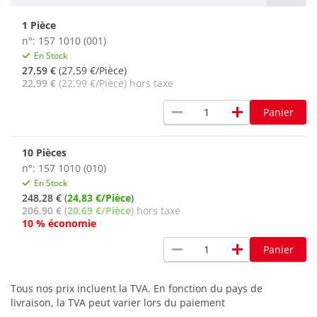
1 Pièce
n°: 157 1010 (001)
En Stock
27,59 €
(27,59 €/Pièce)
22,99 €
(22,99 €/Pièce) hors taxe
remove
add
Panier
10 Pièces
n°: 157 1010 (010)
En Stock
248,28 €
(
24,83 €/Pièce
)
206,90 €
(
20,69 €/Pièce
) hors taxe
10 % économie
remove
add
Panier
Tous nos prix incluent la TVA. En fonction du pays de
livraison, la TVA peut varier lors du paiement