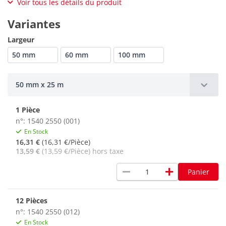
Voir tous les détails du produit
Variantes
Largeur
50 mm
60 mm
100 mm
50 mm x 25 m
1 Pièce
n°: 1540 2550 (001)
En Stock
16,31 €
(16,31 €/Pièce)
13,59 €
(13,59 €/Pièce) hors taxe
remove
add
Panier
12 Pièces
n°: 1540 2550 (012)
En Stock