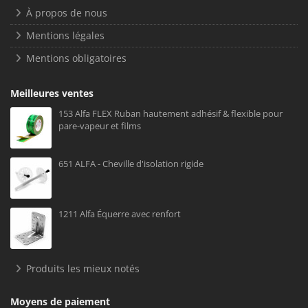
À propos de nous
Mentions légales
Mentions obligatoires
Meilleures ventes
153 Alfa FLEX Ruban hautement adhésif & flexible pour
pare-vapeur et films
651 ALFA - Cheville d'isolation rigide
1211 Alfa Équerre avec renfort
Produits les mieux notés
Moyens de paiement