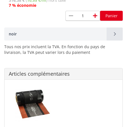
316,38 €
(
10,55 €/m
) hors taxe
7 % économie
remove
add
Panier
noir
Tous nos prix incluent la TVA. En fonction du pays de
livraison, la TVA peut varier lors du paiement
Articles complémentaires