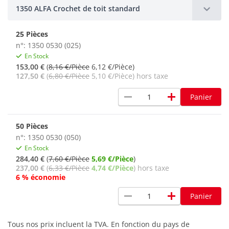
1350 ALFA Crochet de toit standard
25 Pièces
n°: 1350 0530 (025)
En Stock
153,00 €
(
8,16 €/Pièce
6,12 €/Pièce)
127,50 €
(
6,80 €/Pièce
5,10 €/Pièce) hors taxe
remove
add
Panier
50 Pièces
n°: 1350 0530 (050)
En Stock
284,40 €
(
7,60 €/Pièce
5,69 €/Pièce
)
237,00 €
(
6,33 €/Pièce
4,74 €/Pièce
) hors taxe
6 % économie
remove
add
Panier
Tous nos prix incluent la TVA. En fonction du pays de