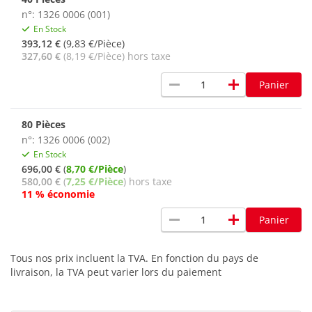
n°: 1326 0006 (001)
En Stock
393,12 €
(9,83 €/Pièce)
327,60 €
(8,19 €/Pièce) hors taxe
remove
add
Panier
80 Pièces
n°: 1326 0006 (002)
En Stock
696,00 €
(
8,70 €/Pièce
)
580,00 €
(
7,25 €/Pièce
) hors taxe
11 % économie
remove
add
Panier
Tous nos prix incluent la TVA. En fonction du pays de
livraison, la TVA peut varier lors du paiement