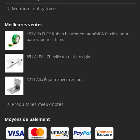
Mentions obligatoires
Meilleures ventes
153 Alfa FLEX Ruban hautement adhésif & flexible pour
pare-vapeur et films
651 ALFA - Cheville d'isolation rigide
1211 Alfa Équerre avec renfort
Produits les mieux notés
Moyens de paiement