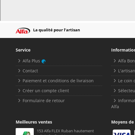
La qualité pour l’artisan
Service
Informatio
Alfa Plus
Alfa Bo
Contact
L'artisan
Paiement et conditions de livraison
Le coin 
Créer un compte client
Sélecteu
Formulaire de retour
Informat
Alfa
Meilleures ventes
Moyens de
153 Alfa FLEX Ruban hautement