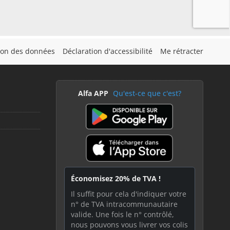
tion des données
Déclaration d'accessibilité
Me rétracter
Alfa APP
Qu'est-ce que c'est?
Économisez 20% de TVA !
Il suffit pour cela d'indiquer votre
n° de TVA intracommunautaire
valide. Une fois le n° contrôlé,
nous pouvons vous livrer vos colis