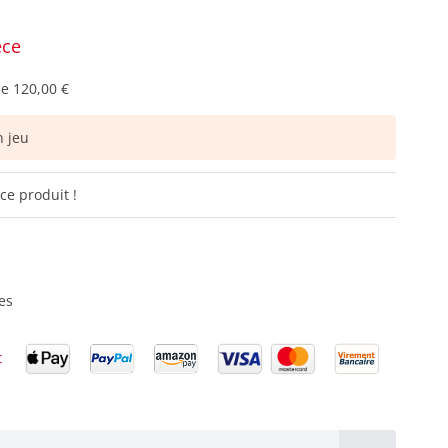
èce
de
120,00 €
 jeu
ce produit !
es
t