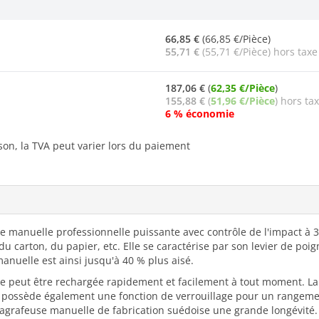
66,85 €
(66,85 €/Pièce)
55,71 €
(55,71 €/Pièce) hors taxe
187,06 €
(
62,35 €/Pièce
)
155,88 €
(
51,96 €/Pièce
) hors ta
6 % économie
ison, la TVA peut varier lors du paiement
manuelle professionnelle puissante avec contrôle de l'impact à 3 n
 du carton, du papier, etc. Elle se caractérise par son levier de po
anuelle est ainsi jusqu'à 40 % plus aisé.
se peut être rechargée rapidement et facilement à tout moment. 
possède également une fonction de verrouillage pour un rangement f
l'agrafeuse manuelle de fabrication suédoise une grande longévité.