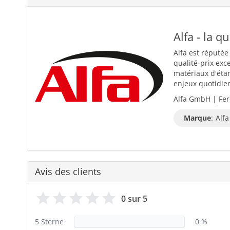
Alfa - la q
Alfa est réputée
qualité-prix exc
matériaux d'éta
enjeux quotidiens
Alfa GmbH | Fer
Marque
:
Alfa
Avis des clients
0 sur 5
5 Sterne
0 %