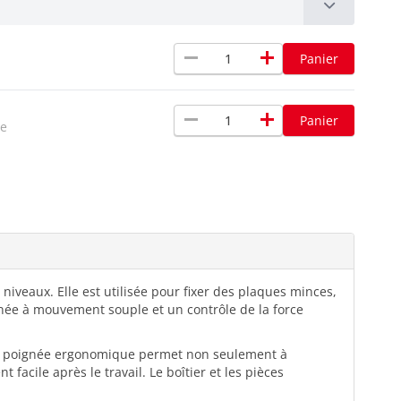
remove
add
Panier
remove
add
Panier
xe
iveaux. Elle est utilisée pour fixer des plaques minces,
ignée à mouvement souple et un contrôle de la force
La poignée ergonomique permet non seulement à
acile après le travail. Le boîtier et les pièces