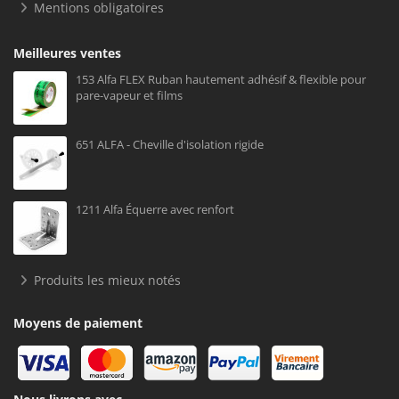
Mentions obligatoires
Meilleures ventes
153 Alfa FLEX Ruban hautement adhésif & flexible pour
pare-vapeur et films
651 ALFA - Cheville d'isolation rigide
1211 Alfa Équerre avec renfort
Produits les mieux notés
Moyens de paiement