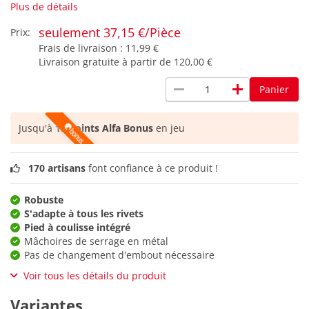
Plus de détails
seulement 37,15 €/Pièce
Prix:
Frais de livraison :
11,99 €
Livraison gratuite à partir de
120,00 €
remove
add
Panier
Jusqu'à
15 points Alfa Bonus
en jeu
170 artisans
font confiance à ce produit !
Robuste
S'adapte à tous les rivets
Pied à coulisse intégré
Mâchoires de serrage en métal
Pas de changement d'embout nécessaire
Voir tous les détails du produit
Variantes