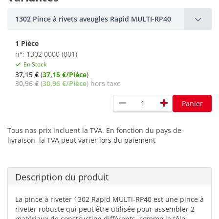
1302 Pince à rivets aveugles Rapid MULTI-RP40
1 Pièce
n°: 1302 0000 (001)
En Stock
37,15 €
(
37,15 €/Pièce
)
30,96 €
(
30,96 €/Pièce
) hors taxe
remove
add
Panier
Tous nos prix incluent la TVA. En fonction du pays de
livraison, la TVA peut varier lors du paiement
Description du produit
La pince à riveter 1302 Rapid MULTI-RP40 est une pince à
riveter robuste qui peut être utilisée pour assembler 2
matériaux de construction différents, comme la tôle,