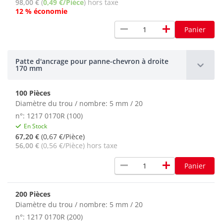
98,00 €
(
0,49 €/Pièce
) hors taxe
12 % économie
remove
add
Panier
Patte d'ancrage pour panne-chevron à droite
170 mm
100 Pièces
Diamètre du trou / nombre: 5 mm / 20
n°: 1217 0170R (100)
En Stock
67,20 €
(0,67 €/Pièce)
56,00 €
(0,56 €/Pièce) hors taxe
remove
add
Panier
200 Pièces
Diamètre du trou / nombre: 5 mm / 20
n°: 1217 0170R (200)