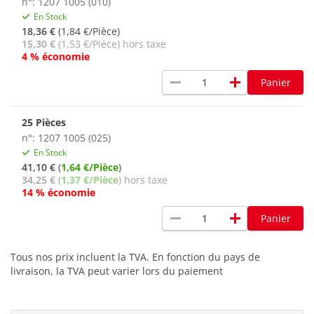
n°: 1207 1005 (010)
En Stock
18,36 €
(1,84 €/Pièce)
15,30 €
(1,53 €/Pièce) hors taxe
4 % économie
remove
add
Panier
25 Pièces
n°: 1207 1005 (025)
En Stock
41,10 €
(
1,64 €/Pièce
)
34,25 €
(
1,37 €/Pièce
) hors taxe
14 % économie
remove
add
Panier
Tous nos prix incluent la TVA. En fonction du pays de
livraison, la TVA peut varier lors du paiement