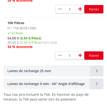
29 % économie
remove
add
Panier
100 Pièces
n°: 118 0018 (100)
En Stock
54,00 €
(
0,54 €/Pièce
)
45,00 €
(
0,45 €/Pièce
) hors taxe
33 % économie
remove
add
Panier
Lames de rechange 25 mm
Lames de rechange 9 mm - 60° Angle d'affûtage
Tous nos prix incluent la TVA. En fonction du pays de
livraison, la TVA peut varier lors du paiement