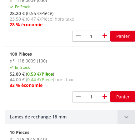
n°: 118 0009 (050)
En Stock
28,20 €
(0,56 €/Pièce)
23,50 €
(0,47 €/Pièce) hors taxe
28 % économie
remove
add
Panier
100 Pièces
n°: 118 0009 (100)
En Stock
52,80 €
(
0,53 €/Pièce
)
44,00 €
(
0,44 €/Pièce
) hors taxe
33 % économie
remove
add
Panier
Lames de rechange 18 mm
10 Pièces
n°: 118 0018 (010)