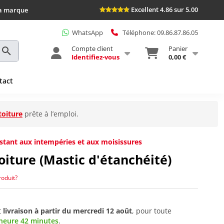
Excellent 4.86 sur 5.00
la marque
WhatsApp
Téléphone: 09.86.87.86.05
Compte client
Panier
Identifiez-vous
0,00 €
tact
toiture
prête à l’emploi.
sistant aux intempéries et aux moisissures
toiture (Mastic d'étanchéité)
roduit?
t
livraison à partir du
mercredi 12 août
, pour toute
heure 42 minutes
.