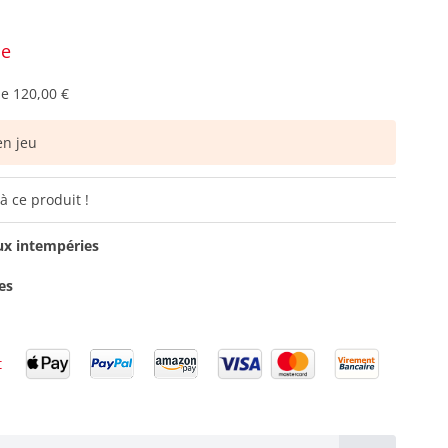
ce
de
120,00 €
n jeu
à ce produit !
ux intempéries
es
t