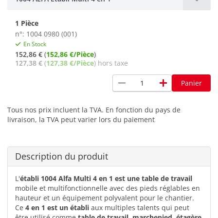
1 Pièce
n°: 1004 0980 (001)
En Stock
152,86 €
(
152,86 €/Pièce
)
127,38 €
(
127,38 €/Pièce
) hors taxe
remove
add
Panier
Tous nos prix incluent la TVA. En fonction du pays de
livraison, la TVA peut varier lors du paiement
Description du produit
L'
établi 1004 Alfa Multi 4 en 1 est une table de travail
mobile et multifonctionnelle avec des pieds réglables en
hauteur et un équipement polyvalent pour le chantier.
Ce
4 en 1 est un établi
aux multiples talents qui peut
être utilisé comme
table de travail, marchepied, étagère