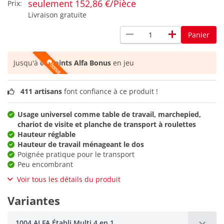
seulement 152,86 €/Pièce
Prix:
Livraison gratuite
remove
add
Panier
Jusqu'à
63 points Alfa Bonus
en jeu
411 artisans
font confiance à ce produit !
Usage universel comme table de travail, marchepied,
chariot de visite et planche de transport à roulettes
Hauteur réglable
Hauteur de travail ménageant le dos
Poignée pratique pour le transport
Peu encombrant
Voir tous les détails du produit
Variantes
1004 ALFA Établi Multi 4 en 1