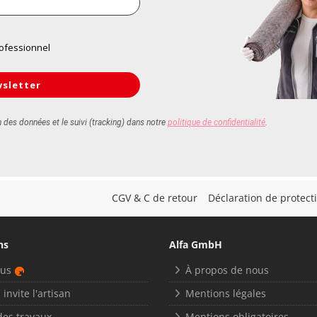
CGV & C de retour
Déclaration de protec
ns
Alfa GmbH
nus
À propos de nous
 invite l'artisan
Mentions légales
des travaux
Mentions obligatoires