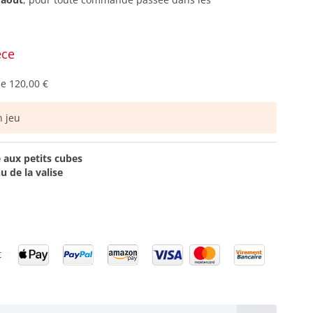
èce
de
120,00 €
 jeu
e aux petits cubes
u de la valise
t