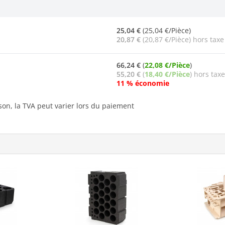
25,04 €
(25,04 €/Pièce)
20,87 €
(20,87 €/Pièce) hors taxe
66,24 €
(
22,08 €/Pièce
)
55,20 €
(
18,40 €/Pièce
) hors taxe
11 % économie
ison, la TVA peut varier lors du paiement