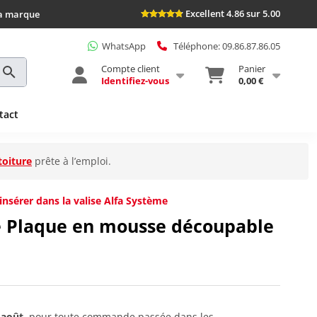
Excellent 4.86 sur 5.00
la marque
WhatsApp
Téléphone: 09.86.87.86.05
Compte client
Panier
Identifiez-vous
0,00 €
tact
toiture
prête à l’emploi.
nsérer dans la valise Alfa Système
e Plaque en mousse découpable
 août
, pour toute commande passée dans les