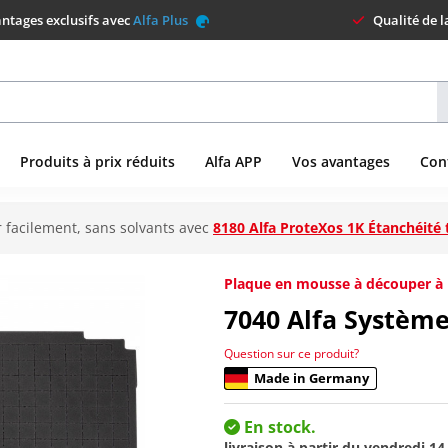
ntages exclusifs avec
Alfa Plus
Qualité de 
Produits à prix réduits
Alfa APP
Vos avantages
Con
 facilement, sans solvants avec
8180 Alfa ProteXos 1K Étanchéité 
Plaque en mousse à découper à i
7040
Alfa Systèm
Question sur ce produit?
Made in Germany
En stock.
livraison à partir du
vendredi 14