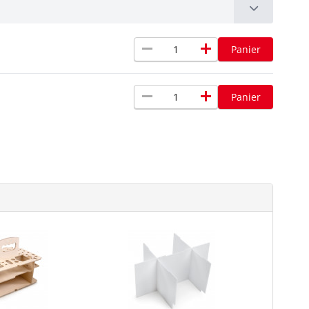
remove
add
Panier
remove
add
Panier