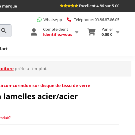
Excellent 4.86 sur 5.00
la marque
WhatsApp
Téléphone: 09.86.87.86.05
Compte client
Panier
Identifiez-vous
0,00 €
tact
toiture
prête à l’emploi.
zircon-corindon sur disque de tissu de verre
 lamelles acier/acier
roduit?