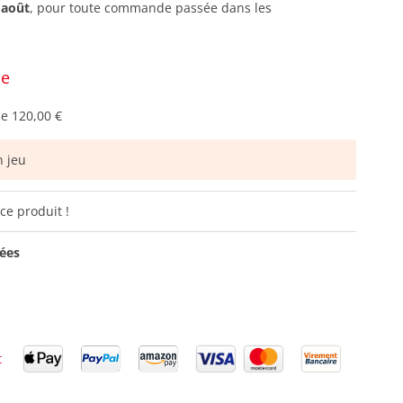
 août
, pour toute commande passée dans les
ce
de
120,00 €
 jeu
ce produit !
vées
t