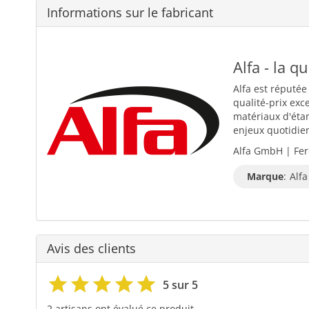
Informations sur le fabricant
Alfa - la q
Alfa est réputée
qualité-prix exc
matériaux d'éta
enjeux quotidiens
Alfa GmbH | Fer
Marque
:
Alfa
Avis des clients
5 sur 5
2 artisans ont évalué ce produit.