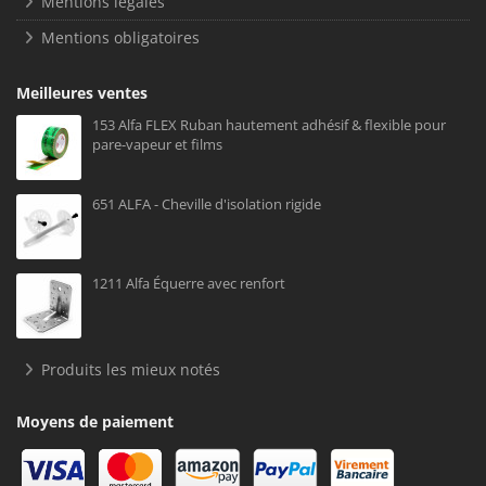
Mentions légales
Mentions obligatoires
Meilleures ventes
153 Alfa FLEX Ruban hautement adhésif & flexible pour
pare-vapeur et films
651 ALFA - Cheville d'isolation rigide
1211 Alfa Équerre avec renfort
Produits les mieux notés
Moyens de paiement