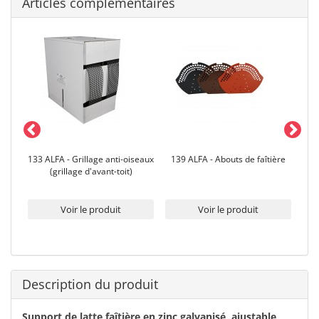
Articles complémentaires
ière
133 ALFA - Grillage anti-oiseaux
139 ALFA - Abouts de faîtière
12
(grillage d'avant-toit)
Voir le produit
Voir le produit
Description du produit
Support de latte faîtière en zinc galvanisé, ajustable