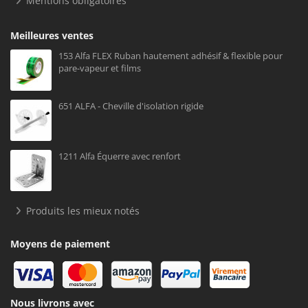
Mentions obligatoires
Meilleures ventes
153 Alfa FLEX Ruban hautement adhésif & flexible pour
pare-vapeur et films
651 ALFA - Cheville d'isolation rigide
1211 Alfa Équerre avec renfort
Produits les mieux notés
Moyens de paiement
Nous livrons avec