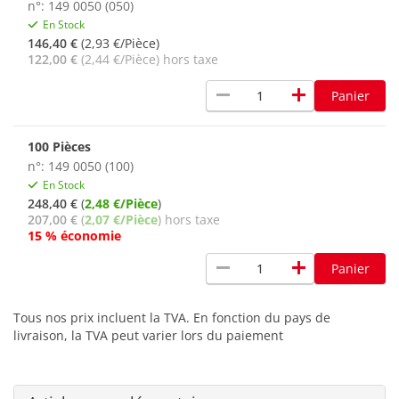
n°: 149 0050 (050)
En Stock
146,40 €
(2,93 €/Pièce)
122,00 €
(2,44 €/Pièce) hors taxe
remove
add
Panier
100 Pièces
n°: 149 0050 (100)
En Stock
248,40 €
(
2,48 €/Pièce
)
207,00 €
(
2,07 €/Pièce
) hors taxe
15 % économie
remove
add
Panier
Tous nos prix incluent la TVA. En fonction du pays de
livraison, la TVA peut varier lors du paiement