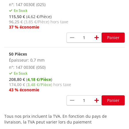
n°: 147 0030E (025)
En Stock
115,50 €
(4,62 €/Pièce)
96,25 €
(3,85 €/Pièce) hors taxe
37 % économie
remove
add
Panier
50 Pièces
Épaisseur: 0,7 mm
n°: 147 0030E (050)
En Stock
208,80 €
(
4,18 €/Pièce
)
174,00 €
(
3,48 €/Pièce
) hors taxe
43 % économie
remove
add
Panier
Tous nos prix incluent la TVA. En fonction du pays de
livraison, la TVA peut varier lors du paiement