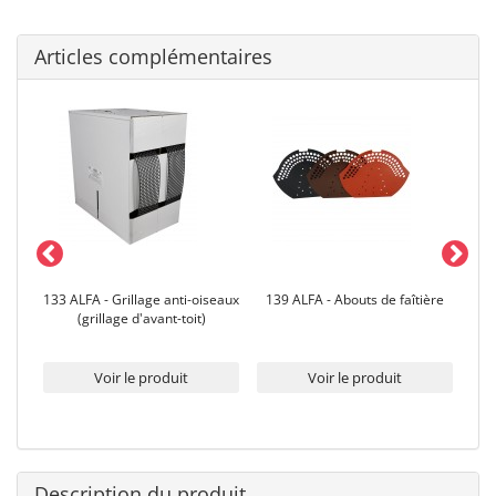
Articles complémentaires
ière
133 ALFA - Grillage anti-oiseaux
139 ALFA - Abouts de faîtière
12
(grillage d'avant-toit)
Voir le produit
Voir le produit
Description du produit