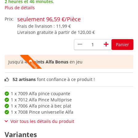
2 heures et 46 minutes
.
Plus de détails
seulement 96,59 €/Pièce
Prix:
Frais de livraison :
11,99 €
Livraison gratuite à partir de
120,00 €
remove
add
Panier
Jusqu'à
40 points Alfa Bonus
en jeu
52 artisans
font confiance à ce produit !
1 x 7009 Alfa pince coupante
1 x 7012 Alfa Pince Multiprise
1 x 7006 Alfa pince à bec plat
1 x 7008 Pince universelle Alfa
Voir tous les détails du produit
Variantes