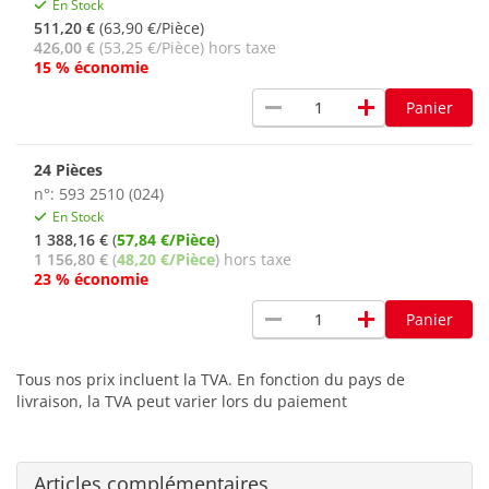
En Stock
511,20 €
(63,90 €/Pièce)
426,00 €
(53,25 €/Pièce) hors taxe
15 % économie
remove
add
Panier
24 Pièces
n°: 593 2510 (024)
En Stock
1 388,16 €
(
57,84 €/Pièce
)
1 156,80 €
(
48,20 €/Pièce
) hors taxe
23 % économie
remove
add
Panier
Tous nos prix incluent la TVA. En fonction du pays de
livraison, la TVA peut varier lors du paiement
Articles complémentaires