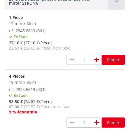
miroir STRONG
1 Pièce
19 mm x 66 m
n°: 2845 6619 (001)
En Stock
27,16 €
(27,16 €/Pièce)
22,63 €
(22,63 €/Pièce) hors taxe
remove
add
Panier
4 Pièces
19 mm x 66 m
n°: 2845 6619 (004)
En Stock
98,50 €
(24,62 €/Pièce)
82,08 €
(20,52 €/Pièce) hors taxe
9 % économie
remove
add
Panier