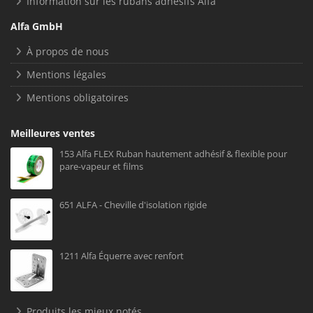
Information sur les rubans adhésifs Alfa
Alfa GmbH
À propos de nous
Mentions légales
Mentions obligatoires
Meilleures ventes
153 Alfa FLEX Ruban hautement adhésif & flexible pour
pare-vapeur et films
651 ALFA - Cheville d'isolation rigide
1211 Alfa Équerre avec renfort
Produits les mieux notés