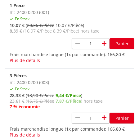
1 Pièce
n°: 2400 0200 (001)
En Stock
10,07 €
(
20,36 €/Pièce
10,07 €/Pièce)
8,39 €
(
16,97 €/Pièce
8,39 €/Pièce) hors taxe
remove
add
Panier
Frais marchandise longue (1x par commande):
166,80 €
Plus de détails
3 Pièces
n°: 2400 0200 (003)
En Stock
28,33 €
(
18,90 €/Pièce
9,44 €/Pièce
)
23,61 €
(
15,75 €/Pièce
7,87 €/Pièce
) hors taxe
7 % économie
remove
add
Panier
Frais marchandise longue (1x par commande):
166,80 €
Plus de détails